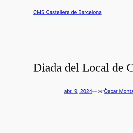
Vés
CMS Castellers de Barcelona
al
contingut
Diada del Local de C
abr. 9, 2024
—
Òscar Monts
per