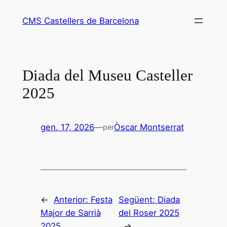
Vés
CMS Castellers de Barcelona
al
contingut
Diada del Museu Casteller
2025
gen. 17, 2026
—
Òscar Montserrat
per
←
Anterior:
Festa
Següent:
Diada
Major de Sarrià
del Roser 2025
2025
→