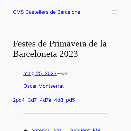
Vés
CMS Castellers de Barcelona
al
contingut
Festes de Primavera de la
Barceloneta 2023
maig 25, 2023
—
per
Òscar Montserrat
2pd4
3d7
4d7a
4d8
pd5
←
Anterior:
200
Següent:
FM