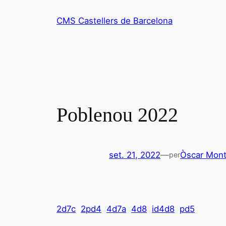
Vés
CMS Castellers de Barcelona
al
contingut
Poblenou 2022
set. 21, 2022
—
Òscar Mont
per
2d7c
2pd4
4d7a
4d8
id4d8
pd5