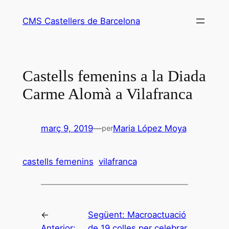
Vés
CMS Castellers de Barcelona
al
contingut
Castells femenins a la Diada
Carme Alomà a Vilafranca
març 9, 2019
—
Maria López Moya
per
castells femenins
vilafranca
←
Següent:
Macroactuació
Anterior:
de 19 colles per celebrar