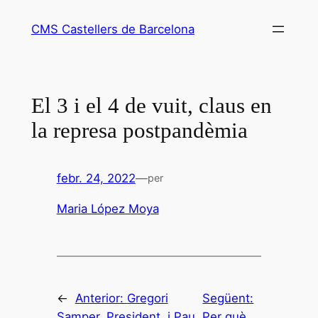
Vés
CMS Castellers de Barcelona
al
contingut
El 3 i el 4 de vuit, claus en
la represa postpandèmia
febr. 24, 2022
—
per
Maria López Moya
←
Anterior:
Gregori
Següent:
Samper, President, i Pau
Per què