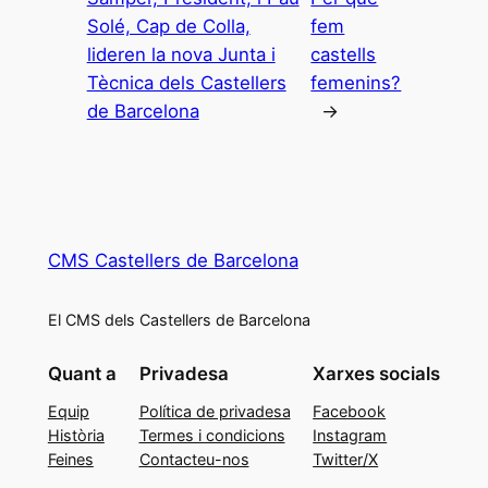
Solé, Cap de Colla,
fem
lideren la nova Junta i
castells
Tècnica dels Castellers
femenins?
de Barcelona
→
CMS Castellers de Barcelona
El CMS dels Castellers de Barcelona
Quant a
Privadesa
Xarxes socials
Equip
Política de privadesa
Facebook
Història
Termes i condicions
Instagram
Feines
Contacteu-nos
Twitter/X