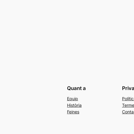
Quant a
Priv
Equip
Políti
Història
Terme
Feines
Conta