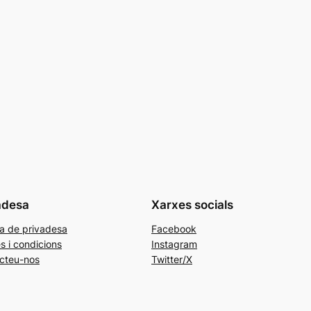
adesa
Xarxes socials
ca de privadesa
Facebook
s i condicions
Instagram
cteu-nos
Twitter/X