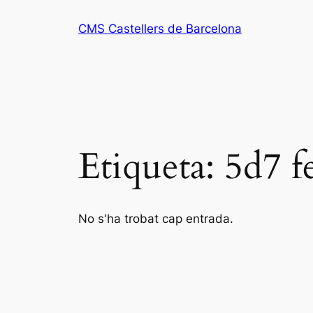
Vés
CMS Castellers de Barcelona
al
contingut
Etiqueta:
5d7 f
No s'ha trobat cap entrada.