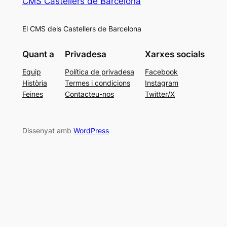
CMS Castellers de Barcelona
El CMS dels Castellers de Barcelona
Quant a
Privadesa
Xarxes socials
Equip
Política de privadesa
Facebook
Història
Termes i condicions
Instagram
Feines
Contacteu-nos
Twitter/X
Dissenyat amb
WordPress