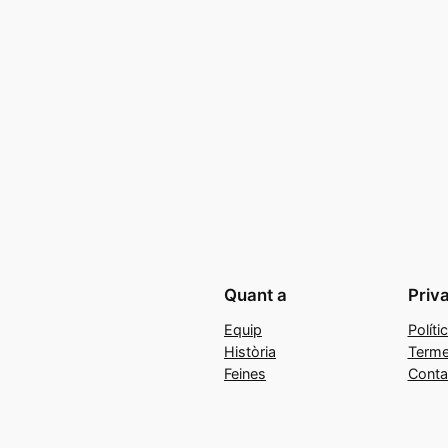
Quant a
Priv
Equip
Políti
Història
Terme
Feines
Conta