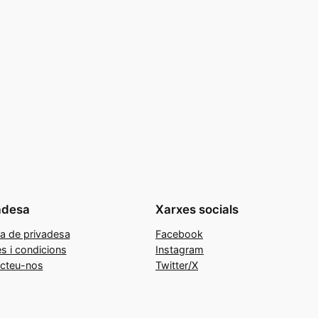
adesa
Xarxes socials
ca de privadesa
Facebook
s i condicions
Instagram
cteu-nos
Twitter/X