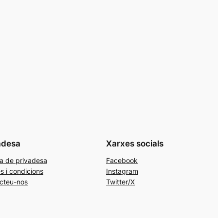
adesa
Xarxes socials
ca de privadesa
Facebook
s i condicions
Instagram
cteu-nos
Twitter/X