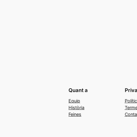
Quant a
Priv
Equip
Políti
Història
Terme
Feines
Conta