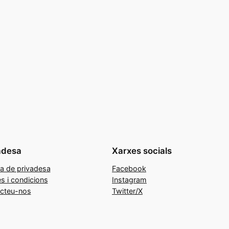
adesa
Xarxes socials
ca de privadesa
Facebook
s i condicions
Instagram
cteu-nos
Twitter/X